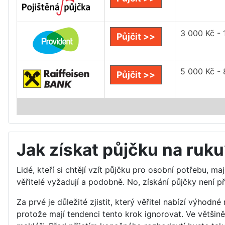
3 000 Kč -
Půjčit >>
5 000 Kč -
Půjčit >>
Jak získat půjčku na ruk
Lidé, kteří si chtějí vzít půjčku pro osobní potřebu, m
věřitelé vyžadují a podobně. No, získání půjčky není p
Za prvé je důležité zjistit, který věřitel nabízí výhod
protože mají tendenci tento krok ignorovat. Ve většin