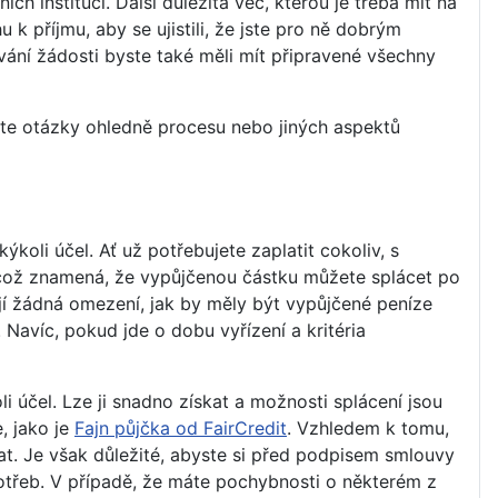
h institucí. Další důležitá věc, kterou je třeba mít na
 k příjmu, aby se ujistili, že jste pro ně dobrým
vání žádosti byste také měli mít připravené všechny
áte otázky ohledně procesu nebo jiných aspektů
koli účel. Ať už potřebujete zaplatit cokoliv, s
, což znamená, že vypůjčenou částku můžete splácet po
tují žádná omezení, jak by měly být vypůjčené peníze
 Navíc, pokud jde o dobu vyřízení a kritéria
i účel. Lze ji snadno získat a možnosti splácení jsou
, jako je
Fajn půjčka od FairCredit
. Vzhledem k tomu,
skat. Je však důležité, abyste si před podpisem smlouvy
 potřeb. V případě, že máte pochybnosti o některém z