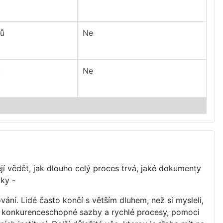
nů
Ne
t
Ne
ějí vědět, jak dlouho celý proces trvá, jaké dokumenty
oky -
vání. Lidé často končí s větším dluhem, než si mysleli,
ejí konkurenceschopné sazby a rychlé procesy, pomoci