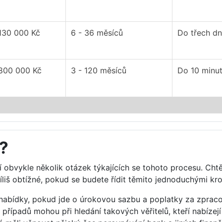
 130 000 Kč
6 - 36 měsíců
Do třech d
 800 000 Kč
3 - 120 měsíců
Do 10 minu
u?
ají obvykle několik otázek týkajících se tohoto procesu. Cht
říliš obtížné, pokud se budete řídit těmito jednoduchými kr
né nabídky, pokud jde o úrokovou sazbu a poplatky za zpraco
ě případů mohou při hledání takových věřitelů, kteří nabíz