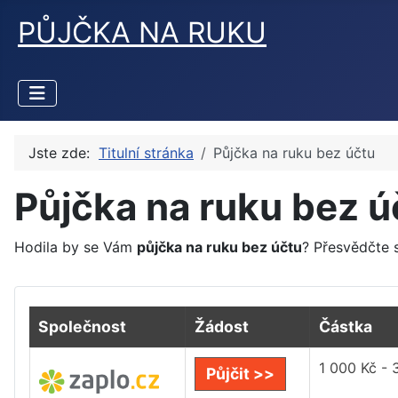
PŮJČKA NA RUKU
Jste zde:
Titulní stránka
Půjčka na ruku bez účtu
Půjčka na ruku bez ú
Hodila by se Vám
půjčka na ruku bez účtu
? Přesvědčte s
Společnost
Žádost
Částka
1 000 Kč - 
Půjčit >>