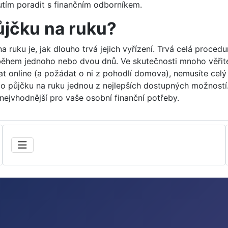
tím poradit s finančním odborníkem.
ůjčku na ruku?
 ruku je, jak dlouho trvá jejich vyřízení. Trvá celá proced
y během jednoho nebo dvou dnů. Ve skutečnosti mnoho věřite
at online (a požádat o ni z pohodlí domova), nemusíte celý
t o půjčku na ruku jednou z nejlepších dostupných možnos
nejvhodnější pro vaše osobní finanční potřeby.