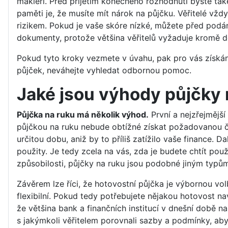
makléři. Před přijetím konečného rozhodnutí byste také 
paměti je, že musíte mít nárok na půjčku. Věřitelé vždy
rizikem. Pokud je vaše skóre nízké, můžete před podán
dokumenty, protože většina věřitelů vyžaduje kromě d
Pokud tyto kroky vezmete v úvahu, pak pro vás získán
půjček, neváhejte vyhledat odbornou pomoc.
Jaké jsou výhody půjčky 
Půjčka na ruku má několik výhod.
První a nejzřejmější
půjčkou na ruku nebude obtížné získat požadovanou čá
určitou dobu, aniž by to příliš zatížilo vaše finance. 
použity. Je tedy zcela na vás, zda je budete chtít pou
způsobilosti, půjčky na ruku jsou podobné jiným typů
Závěrem lze říci, že hotovostní půjčka je výbornou vol
flexibilní. Pokud tedy potřebujete nějakou hotovost n
že většina bank a finančních institucí v dnešní době na
s jakýmkoli věřitelem porovnali sazby a podmínky, aby