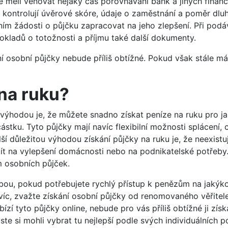
měli věnovat nějaký čas porovnávání bank a jiných finančníc
 kontrolují úvěrové skóre, údaje o zaměstnání a poměr dluhu
ím žádosti o půjčku zapracovat na jeho zlepšení. Při podá
okladů o totožnosti a příjmu také další dokumenty.
í osobní půjčky nebude příliš obtížné. Pokud však stále m
na ruku?
 výhodou je, že můžete snadno získat peníze na ruku pro jaký
stku. Tyto půjčky mají navíc flexibilní možnosti splácení
Další důležitou výhodou získání půjčky na ruku je, že neexis
žít na vylepšení domácnosti nebo na podnikatelské potřeby.
m osobních půjček.
bou, pokud potřebujete rychlý přístup k penězům na jakýkol
avíc, zvažte získání osobní půjčky od renomovaného věřitele
bízí tyto půjčky online, nebude pro vás příliš obtížné ji zí
ste si mohli vybrat tu nejlepší podle svých individuálních